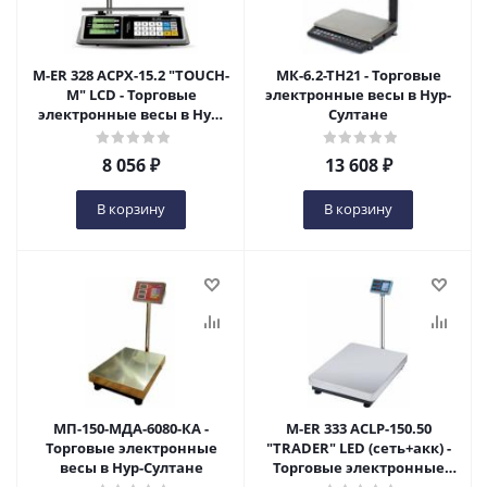
M-ER 328 ACPX-15.2 "TOUCH-
МК-6.2-ТН21 - Торговые
M" LCD - Торговые
электронные весы в Нур-
электронные весы в Нур-
Султане
Султане
8 056
₽
13 608
₽
В корзину
В корзину
МП-150-МДА-6080-КА -
M-ER 333 ACLP-150.50
Торговые электронные
"TRADER" LED (сеть+акк) -
весы в Нур-Султане
Торговые электронные