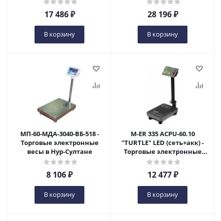
весы в Нур-Султане
17 486
₽
28 196
₽
В корзину
В корзину
МП-60-МДА-3040-ВБ-518 -
M-ER 335 ACPU-60.10
Торговые электронные
"TURTLE" LED (сеть+акк) -
весы в Нур-Султане
Торговые электронные
весы в Нур-Султане
8 106
₽
12 477
₽
В корзину
В корзину