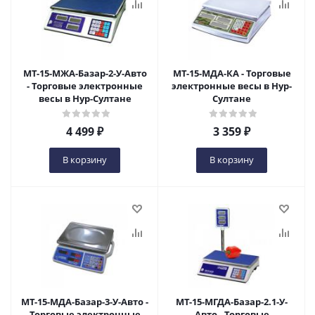
МТ-15-МЖА-Базар-2-У-Авто
МТ-15-МДА-КА - Торговые
- Торговые электронные
электронные весы в Нур-
весы в Нур-Султане
Султане
4 499
₽
3 359
₽
В корзину
В корзину
МТ-15-МДА-Базар-3-У-Авто -
МТ-15-МГДА-Базар-2.1-У-
Торговые электронные
Авто - Торговые