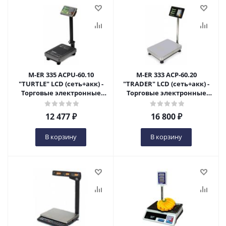
M-ER 335 ACPU-60.10
M-ER 333 ACP-60.20
"TURTLE" LCD (сеть+акк) -
"TRADER" LCD (сеть+акк) -
Торговые электронные
Торговые электронные
весы в Нур-Султане
весы в Нур-Султане
12 477
₽
16 800
₽
В корзину
В корзину