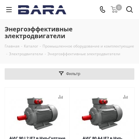
0
Энергоэффективные
электродвигатели
Главная
-
Каталог
-
Промышленное оборудование и комплектующие
-
Электродвигатели
-
Энергоэффективные электродвигатели
Фильтр
АИС 90 L2 IE2 в Нур-Султане
АИС 80 А4 IE2 в Нур-