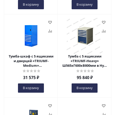
В корзину
В корзину
Тумба-шкаф с 5 ящиками
Тумба с 5 ящиками
и дверцей «TRIUMF-
«TRIUMF-Heavy»
Medium»
Ш565хГ600хВ800мм в Нур-
Ш565хГ600хВ1400мм в Нур-
Султане
Султане
31 575
₽
95 840
₽
В корзину
В корзину