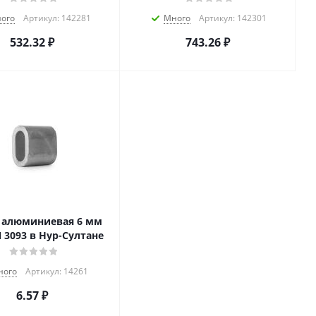
ого
Артикул: 142281
Много
Артикул: 142301
532.32
₽
743.26
₽
 алюминиевая 6 мм
 3093 в Нур-Султане
ного
Артикул: 14261
6.57
₽