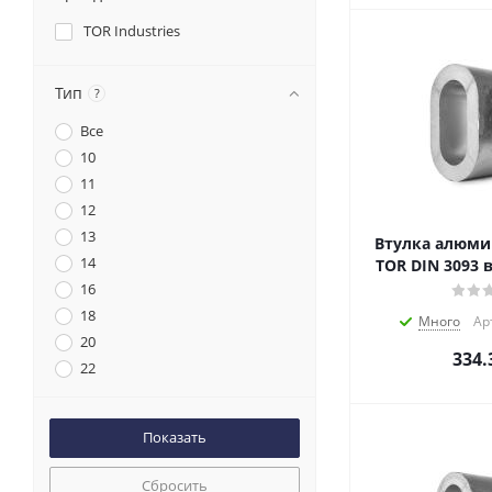
TOR Industries
Тип
?
Все
10
11
12
13
Втулка алюми
14
TOR DIN 3093 
16
18
Много
Ар
20
334.
22
24
26
28
30
Сбросить