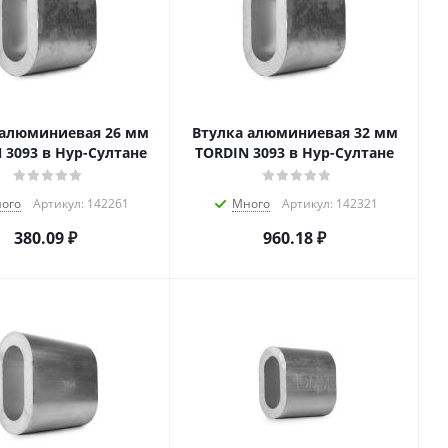
 алюминиевая 26 мм
Втулка алюминиевая 32 мм
 3093 в Нур-Султане
TORDIN 3093 в Нур-Султане
ого
Артикул: 142261
Много
Артикул: 142321
380.09
₽
960.18
₽