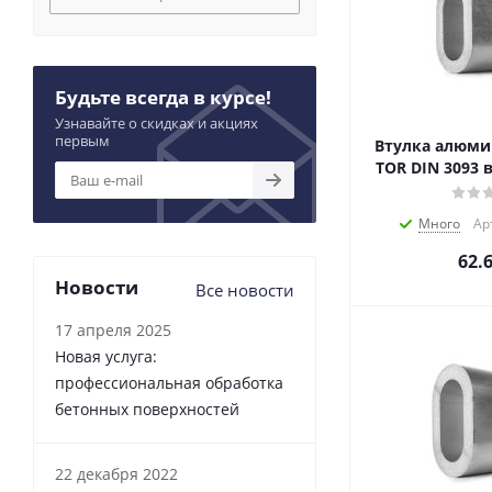
32
34
36
38
Будьте всегда в курсе!
40
Узнавайте о скидках и акциях
42
первым
Втулка алюми
44
TOR DIN 3093 
6
8
Много
Ар
9
62.
Новости
Все новости
17 апреля 2025
Новая услуга:
профессиональная обработка
бетонных поверхностей
22 декабря 2022