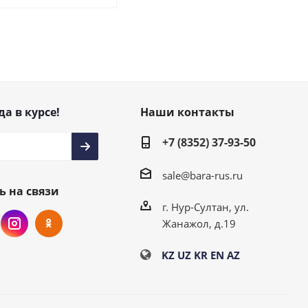
да в курсе!
Наши контакты
+7 (8352) 37-93-50
sale@bara-rus.ru
ь на связи
г. Нур-Султан, ул.
Жанажол, д.19
KZ
UZ
KR
EN
AZ