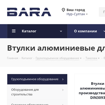
Ваш город
Нур-Султан
Каталог
О компании
Втулки алюминиевые дл
Главная
-
Каталог
-
Грузоподъемное оборудование
-
Такелаж
-
Грузоподъемное оборудование
Втулки
алюминиевы
Оборудование для
производства
строительства
DIN309
Складское оборудование