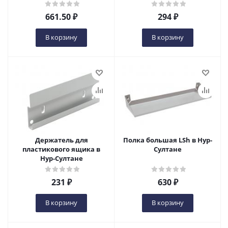
661.50
₽
294
₽
В корзину
В корзину
Держатель для
Полка большая LSh в Нур-
пластикового ящика в
Султане
Нур-Султане
231
₽
630
₽
В корзину
В корзину