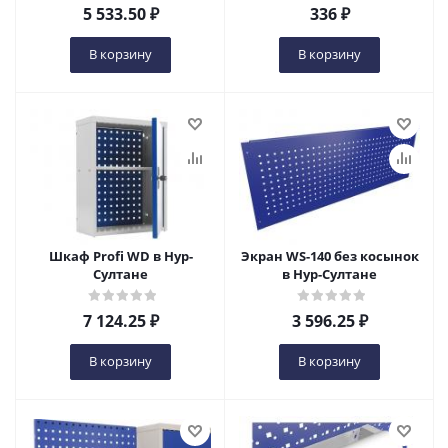
5 533.50
₽
336
₽
В корзину
В корзину
Шкаф Profi WD в Нур-
Экран WS-140 без косынок
Султане
в Нур-Султане
7 124.25
₽
3 596.25
₽
В корзину
В корзину