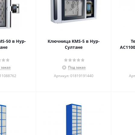
S-50 в Нур-
Ключница KMS-5 в Нур-
Т
ане
Султане
AC1100
 заказ
Под заказ
111088762
Артикул: 01819191440
Арт