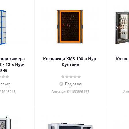
кая камера
Ключница KMS-100 в Нур-
Ключн
 - 12 в Нур-
Султане
ане
 заказ
Под заказ
781826046
Артикул: 01180886436
Арт