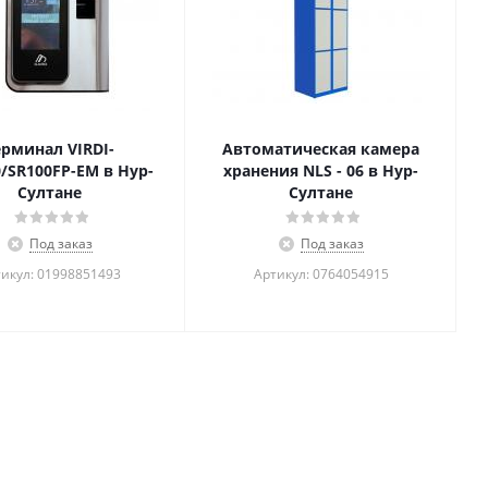
ерминал VIRDI-
Автоматическая камера
/SR100FP-EM в Нур-
хранения NLS - 06 в Нур-
Султане
Султане
Под заказ
Под заказ
икул: 01998851493
Артикул: 0764054915