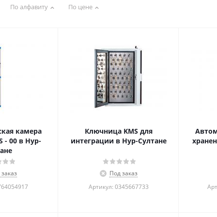
По алфавиту
По цене
кая камера
Ключница KMS для
Автом
 - 00 в Нур-
интеграции в Нур-Султане
хранен
ане
 заказ
Под заказ
764054917
Артикул: 0345667733
Арт