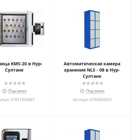
ица KMS-20 в Нур-
Автоматическая камера
Султане
хранения NLS - 08 в Нур-
Султане
Под заказ
Под заказ
икул: 01871834467
Артикул: 0764054925