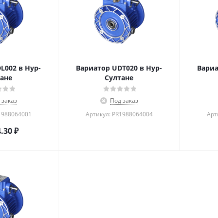
L002 в Нур-
Вариатор UDT020 в Нур-
Вариа
ане
Султане
 заказ
Под заказ
1988064001
Артикул: PR1988064004
Арт
4.30
₽