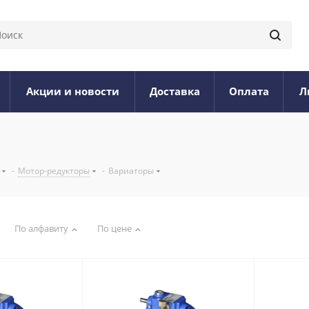
Акции и новости
Доставка
Оплата
Л
-
Мотор-редукторы
-
Вариаторы
По алфавиту
По цене