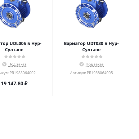
тор UDL005 в Нур-
Вариатор UDT030 в Нур-
Султане
Султане
Под заказ
Под заказ
икул: PR1988064002
Артикул: PR1988064005
19 147.80
₽