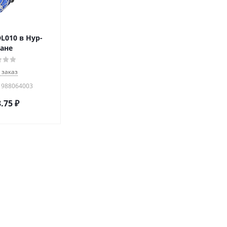
L010 в Нур-
ане
 заказ
1988064003
3.75
₽