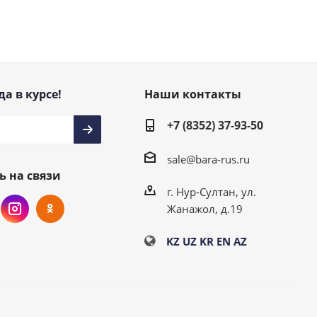
да в курсе!
Наши контакты
+7 (8352) 37-93-50
sale@bara-rus.ru
ь на связи
г. Нур-Султан, ул.
Жанажол, д.19
KZ
UZ
KR
EN
AZ