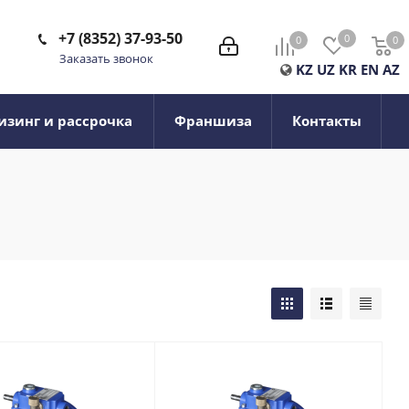
+7 (8352) 37-93-50
0
0
0
0
Заказать звонок
KZ
UZ
KR
EN
AZ
изинг и рассрочка
Франшиза
Контакты