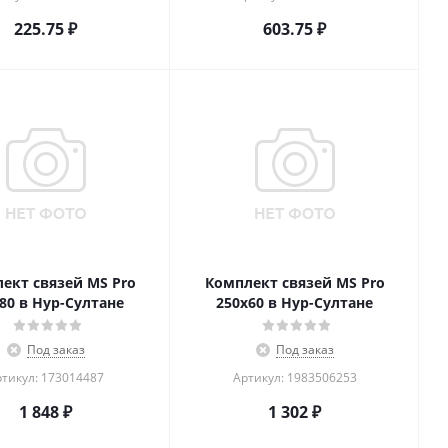
225.75
₽
603.75
₽
ект связей MS Pro
Комплект связей MS Pro
80 в Нур-Султане
250x60 в Нур-Султане
Под заказ
Под заказ
тикул: 173014487
Артикул: 1983506253
1 848
₽
1 302
₽