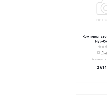
Комплект стое
Нур-Су
Под
Артикул: 
2 614