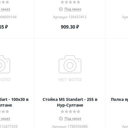
 заказ
Под заказ
008005194
Артикул: 135437412
Арт
65
₽
909.30
₽
art - 100х30 в
Стойка MS Standart - 255 в
Полка я
лтане
Нур-Султане
 заказ
Под заказ
2112477333
Артикул: 1786556486
Арт