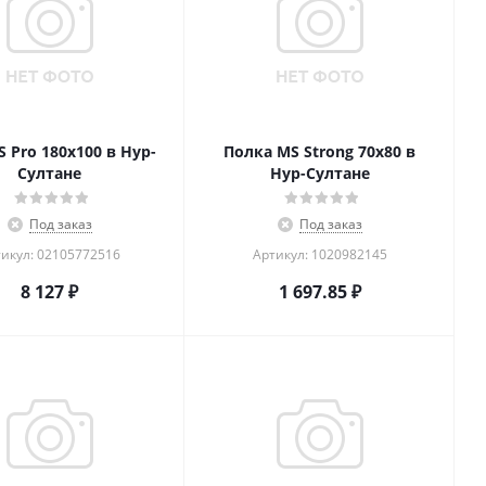
S Pro 180х100 в Нур-
Полка MS Strong 70x80 в
Султане
Нур-Султане
Под заказ
Под заказ
икул: 02105772516
Артикул: 1020982145
8 127
₽
1 697.85
₽