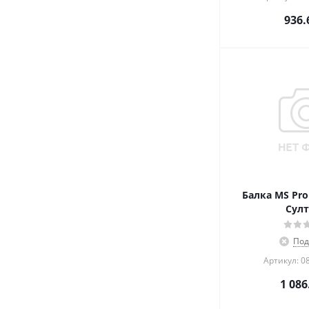
936.
Балка MS Pro 
Султ
Под
Артикул: 0
1 086