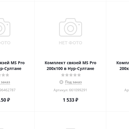
язей MS Pro
Комплект связей MS Pro
Компл
ур-Султане
200x100 в Нур-Султане
200x
 заказ
Под заказ
296462787
Артикул: 661099291
Ар
.50
₽
1 533
₽