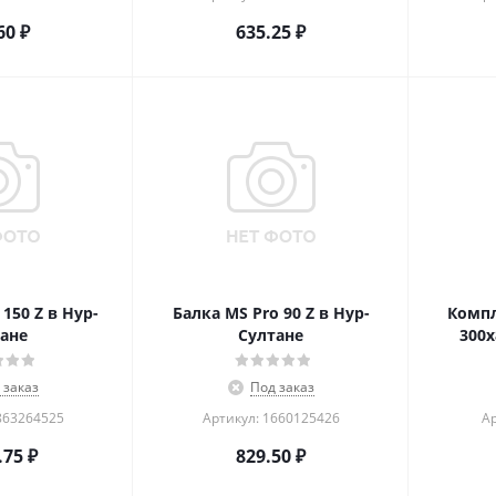
60
₽
635.25
₽
150 Z в Нур-
Балка MS Pro 90 Z в Нур-
Компл
ане
Султане
300x
 заказ
Под заказ
863264525
Артикул: 1660125426
Ар
.75
₽
829.50
₽