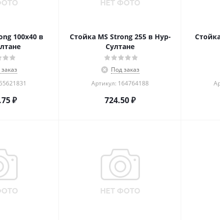
ong 100x40 в
Стойка MS Strong 255 в Нур-
Стойка
лтане
Султане
 заказ
Под заказ
355621831
Артикул: 164764188
Ар
.75
₽
724.50
₽