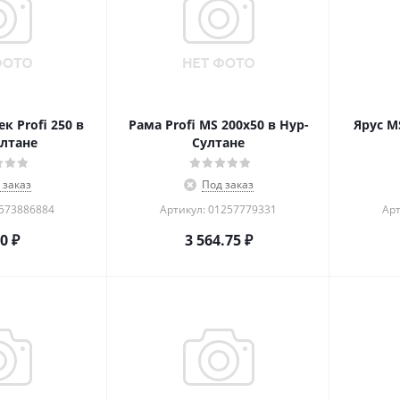
к Profi 250 в
Рама Profi MS 200х50 в Нур-
Ярус M
лтане
Султане
 заказ
Под заказ
1573886884
Артикул: 01257779331
Арт
60
₽
3 564.75
₽