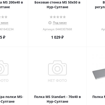
а MS 200x40 в
Боковая стенка MS 50x50 в
В
лтане
Нур-Султане
регул
 заказ
Под заказ
061643234
Артикул: 0440307668
Ар
15
₽
1 029
₽
ра полки MS-
Полка MS Standart - 70х40 в
Полка M
-Султане
Нур-Султане