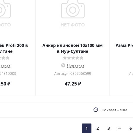
к Profi 200 в
Анкер клиновой 10х100 мм
Рама Pr
лтане
в Нур-Султане
 заказ
Под заказ
254319083
Артикул: 0897568599
Ар
.50
₽
47.25
₽
Показать еще
1
2
3
6