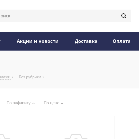
Акции и новости
Доставка
Оплата
ллажи
-
Без рубрики
По алфавиту
По цене